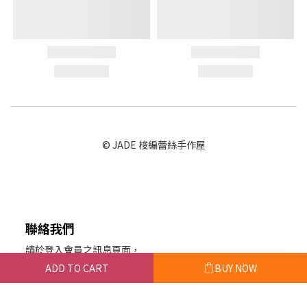
© JADE 梭編蕾絲手作屋
聯絡我們
請於登入會員之訊息頁面，
留下您的訊息聯絡我們。
ADD TO CART
BUY NOW
或於粉絲專頁私訊。
玨的蕾絲手作屋 統編：88922114