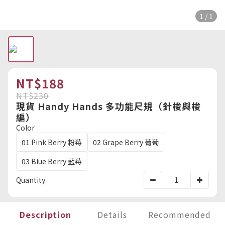
1 / 1
NT$188
NT$230
現貨 Handy Hands 多功能尺規（針梭與梭
編）
Color
01 Pink Berry 粉莓
02 Grape Berry 葡萄
03 Blue Berry 藍莓
Quantity
Description
Details
Recommended