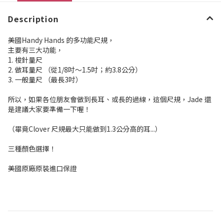
Description
美國Handy Hands 的多功能尺規，
主要有三大功能，
1. 梭針量尺
2. 做耳量尺 （從1/8吋～1.5吋；約3.8公分）
3. 一般量尺 （最長3吋）
所以，如果各位朋友會做到長耳、或長的過線，這個尺規，Jade 還
是建議大家要準備一下喔！
（畢竟Clover 尺規最大只能做到1.3公分高的耳...）
三種顏色選擇！
美國原廠原裝進口保證