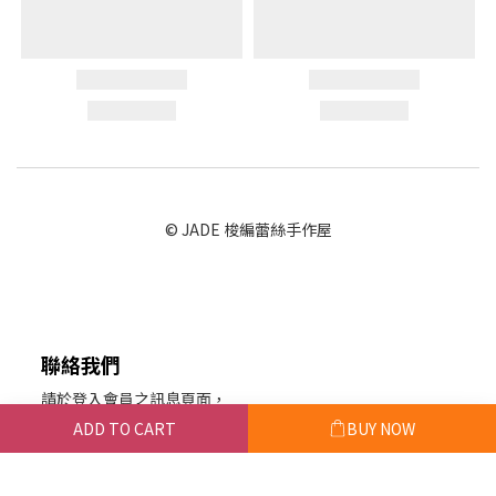
© JADE 梭編蕾絲手作屋
聯絡我們
請於登入會員之訊息頁面，
留下您的訊息聯絡我們。
ADD TO CART
BUY NOW
或於粉絲專頁私訊。
玨的蕾絲手作屋 統編：88922114