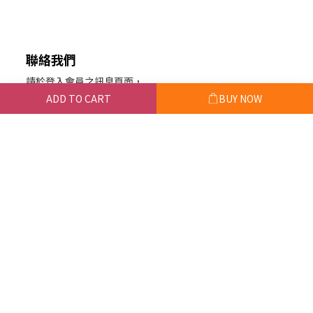
聯絡我們
請於登入會員之訊息頁面，
留下您的訊息聯絡我們。
ADD TO CART
BUY NOW
或於粉絲專頁私訊。
玨的蕾絲手作屋 統編：88922114
電子信箱 e-mail
juyaleea@icloud.com
營業時間
2-5 pm, 週二至週五，週一及假日公休
（特殊情況見首頁最新消息）