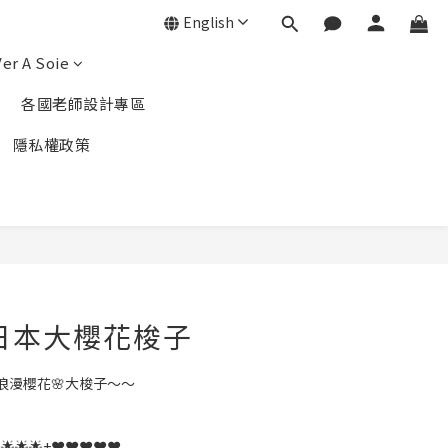
English
er A Soie
各國老師設計專區
隱私權政策
BUY NOW
日本大櫻花梭子
浪漫櫻花🌸大梭子～～
🌟🌟+❤️❤️❤️❤️❤️