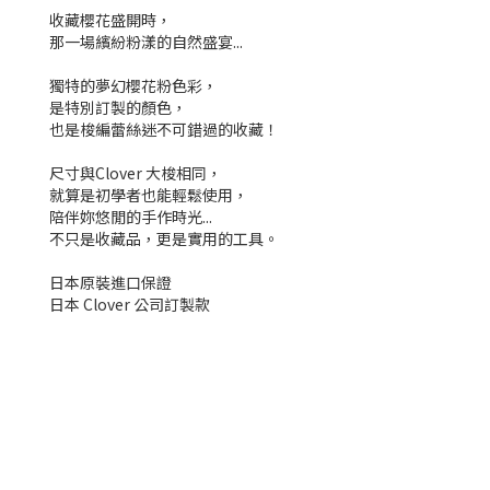
收藏櫻花盛開時，
那一場繽紛粉漾的自然盛宴...
獨特的夢幻櫻花粉色彩，
是特別訂製的顏色，
也是梭編蕾絲迷不可錯過的收藏！
尺寸與Clover 大梭相同，
就算是初學者也能輕鬆使用，
陪伴妳悠閒的手作時光...
不只是收藏品，更是實用的工具。
日本原裝進口保證
日本 Clover 公司訂製款