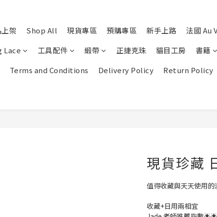
品上架
Shop All
現貨專區
預購專區
新手上路
法國 Au V
g Lace
工具配件
緞帶
正捷克珠
貓目工房
書籍
Terms and Conditions
Delivery Policy
Return Policy
現貨珍藏 
值得收藏與天天使用的
收藏+日用兩相宜
Jade 老師推薦指數🌟🌟🌟