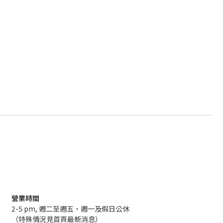
營業時間
2-5 pm, 週二至週五，週一及假日公休
（特殊情況見首頁最新消息）