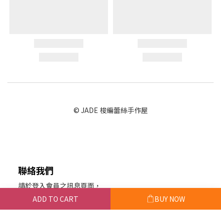
© JADE 梭編蕾絲手作屋
聯絡我們
請於登入會員之訊息頁面，
留下您的訊息聯絡我們。
ADD TO CART
BUY NOW
或於粉絲專頁私訊。
玨的蕾絲手作屋 統編：88922114