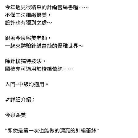
今年遇見很精采的針編蕾絲書喔⋯⋯
不僅工法細緻優美，
設計也有獨到之處～
跟著今泉熙美老師，
一起來體驗針編蕾絲的優雅世界～
除針梭獨特技法，
圖稿亦可適用於梭編蕾絲⋯⋯
入門
中級均適用。
~
💕
詳細介紹：
今泉熙美
即使是第一次也能做的漂亮的針編蕾絲
“
”