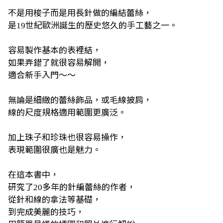
不是用梭子而是用長針做的編結蕾絲，
是
世紀歐洲誕生的歷史悠久的手工藝之一。
19
容易製作基本的表裡結，
如果弄錯了就很容易解開，
適合新手入門～～
無論是細緻的蕾絲飾品，或毛線披肩，
線的尺度規格適用範圍更廣泛。
加上珠子和珍珠也很容易操作，
表現範圍很廣也是魅力。
在這本書中，
研究了
多年的針編蕾絲的作者，
20
從針和線的拿法等基礎，
到完成美麗的技巧，