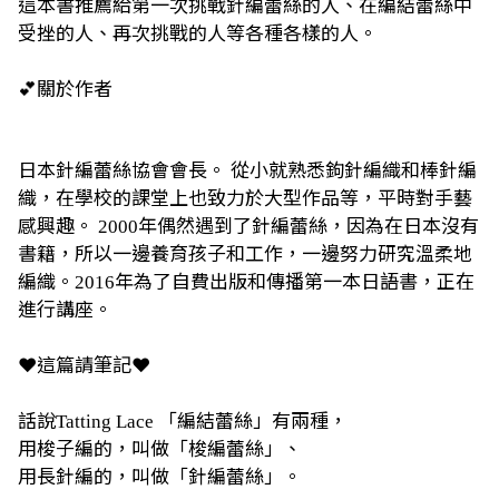
這本書推薦給第一次挑戰針編蕾絲的人、在編結蕾絲中
受挫的人、再次挑戰的人等各種各樣的人。
💕
關於作者
日本針編蕾絲協會會長。
從小就熟悉鉤針編織和棒針編
織，在學校的課堂上也致力於大型作品等，平時對手藝
感興趣。
年偶然遇到了針編蕾絲，因為在日本沒有
2000
書籍，所以一邊養育孩子和工作，一邊努力研究溫柔地
編織。
年為了自費出版和傳播第一本日語書，正在
2016
進行講座。
❤️
這篇請筆記
❤️
話說
「編結蕾絲」有兩種，
Tatting Lace
用梭子編的，叫做「梭編蕾絲」、
用長針編的，叫做「針編蕾絲」。