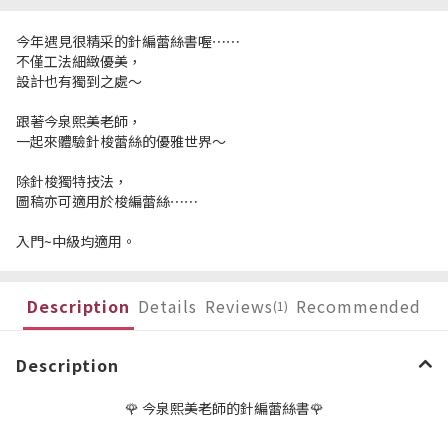
今年遇見很精采的針編蕾絲書喔⋯⋯
不僅工法細緻優美，
設計也有獨到之處～
跟著今泉熙美老師，
一起來體驗針梭蕾絲的優雅世界～
除針梭獨特技法，
圖稿亦可適用於梭編蕾絲⋯⋯
入門~中級均適用。
Description
Details
Reviews
Recommended
(1)
Description
🌹
今泉熙美老師的針編蕾絲書
🌹