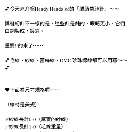
💕
今天來介紹
家的「編結蕾絲針」～～
Handy Hands
與縫紉針不一樣的是，這些針是鈍的，眼睛更小，它們
由鋼製成，鍍鎳。
重要
‼️
的來了～～
💕
毛線、紗線、蕾絲線、
珍珠棉線都可以用耶～～
DMC
💕
❤️
下面看尺寸規格喔⋯⋯
（線材是美規）
✅
紗線長針
（厚實的紗線）
0-0
✅
紗線長針
（毛線重量）
1-0