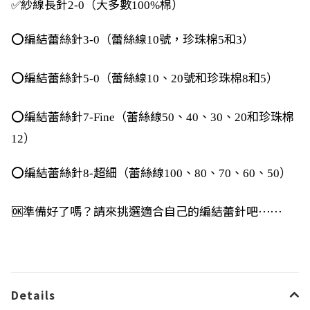
✅
紗線長針
（大多數
棉）
2-0
100%
⭕️
編結蕾絲針
（蕾絲線
號，珍珠棉
和
）
3-0
10
5
3
⭕️
編結蕾絲針
（蕾絲線
、
號和珍珠棉
和
）
5-0
10
20
8
5
⭕️
編結蕾絲針
（蕾絲線
、
、
、
和珍珠棉
7-Fine
50
40
30
20
）
12
⭕️
編結蕾絲針
超細（蕾絲線
、
、
、
、
）
8-
100
80
70
60
50
🆗
準備好了嗎？請來挑選適合自己的編結蕾針吧⋯⋯
Details