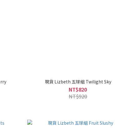
rry
現貨 Lizbeth 五球組 Twilight Sky
NT$820
NT$920