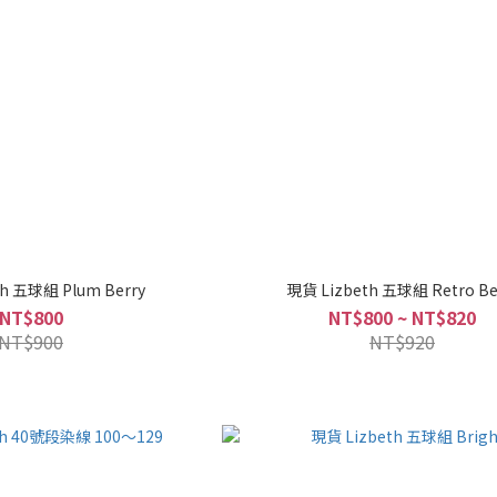
h 五球組 Plum Berry
現貨 Lizbeth 五球組 Retro Be
NT$800
NT$800 ~ NT$820
NT$900
NT$920