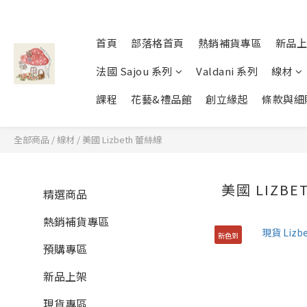
首頁
部落格首頁
熱銷補貨專區
新品上
法國 Sajou 系列
Valdani 系列
線材
課程
花藝&禮品館
創立緣起
條款與細
全部商品
/
線材
/
美國 Lizbeth 蕾絲線
美國 LIZBE
精選商品
熱銷補貨專區
新色到
預購專區
新品上架
現貨專區