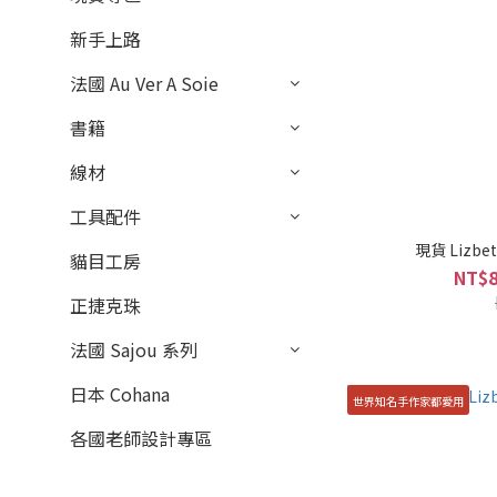
新手上路
法國 Au Ver A Soie
書籍
線材
工具配件
現貨 Lizbet
貓目工房
NT$8
正捷克珠
法國 Sajou 系列
日本 Cohana
世界知名手作家都愛用
各國老師設計專區