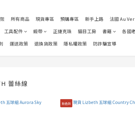
架
所有商品
現貨專區
預購專區
新手上路
法國 Au Ver 
工具配件
緞帶
正捷克珠
貓目工房
書籍
各國
則
運送政策
退換貨政策
隱私權政策
防詐騙宣導
TH 蕾絲線
新色到