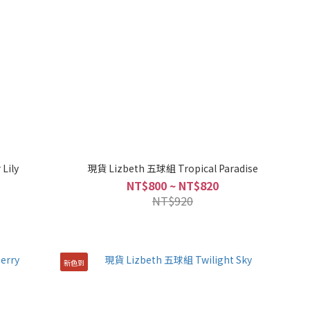
Lily
現貨 Lizbeth 五球組 Tropical Paradise
NT$800 ~ NT$820
NT$920
新色到