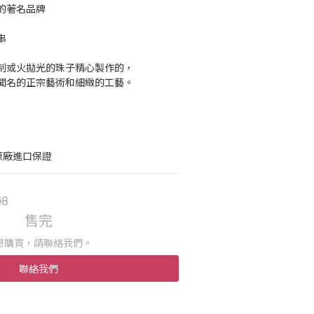
的著名品牌
串
制或火拋光的珠子精心製作的，
聞名的正宗藝術和細緻的工藝。 
h 原廠進口保證
48
售完
想購買，請聯絡我們。
聯絡我們