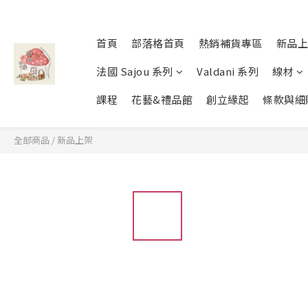
首頁
部落格首頁
熱銷補貨專區
新品上
法國 Sajou 系列
Valdani 系列
線材
課程
花藝&禮品館
創立緣起
條款與細
全部商品
/
新品上架