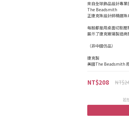
來自全球飾品設計專業
The Beadsmith
正捷克珠設計師精選珠
每股都是用桌面切割壓
展示了捷克玻璃製造商
（非中國仿品）
捷克製
美國The Beadsmit
NT$208
NT$2
若