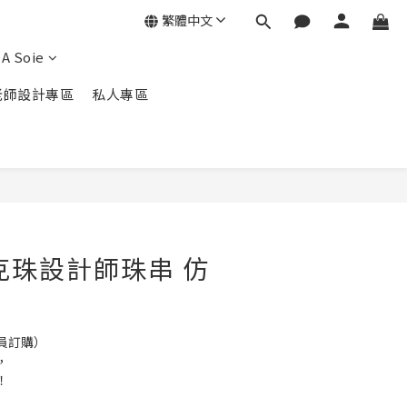
繁體中文
A Soie
老師設計專區
私人專區
克珠設計師珠串 仿
員訂購）
，
！