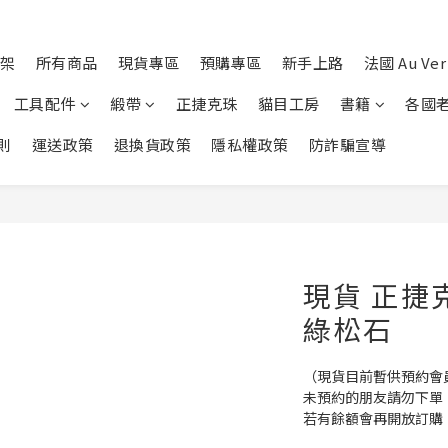
架
所有商品
現貨專區
預購專區
新手上路
法國 Au Ver 
工具配件
緞帶
正捷克珠
貓目工房
書籍
各國
則
運送政策
退換貨政策
隱私權政策
防詐騙宣導
現貨 正捷
綠松石
（現貨目前暫供預約會
未預約的朋友請勿下單
若有餘額會再開放訂購