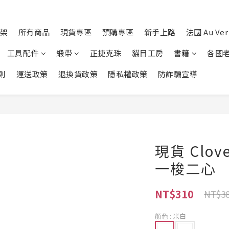
架
所有商品
現貨專區
預購專區
新手上路
法國 Au Ver 
工具配件
緞帶
正捷克珠
貓目工房
書籍
各國
則
運送政策
退換貨政策
隱私權政策
防詐騙宣導
現貨 Clo
一梭二心
NT$310
NT$3
顏色
: 米白