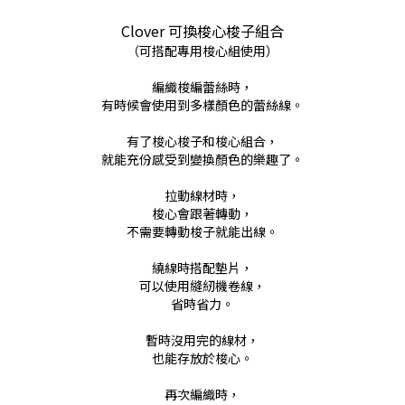
Clover 可換梭心梭子組合
（可搭配專用梭心組使用）
編織梭編蕾絲時，
有時候會使用到多樣顏色的蕾絲線。
有了梭心梭子和梭心組合，
就能充份感受到變換顏色的樂趣了。
拉動線材時，
梭心會跟著轉動，
不需要轉動梭子就能出線。
繞線時搭配墊片，
可以使用縫紉機卷線，
省時省力。
暫時沒用完的線材，
也能存放於梭心。
再次編織時，