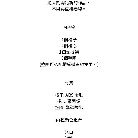
能立刻開始新的作品，
不用再重複卷線。
內容物
1個梭子
2個梭心
1個支撐架
2個墊圈
(墊圈可搭配縫紉機卷線使用。)
材質
梭子: ABS 樹脂
梭心: 聚丙烯
墊圈: 聚碳酸酯
兩種顏色組合
米白