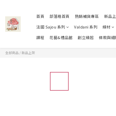
首頁
部落格首頁
熱銷補貨專區
新品上
法國 Sajou 系列
Valdani 系列
線材
課程
花藝&禮品館
創立緣起
條款與細
全部商品
/
新品上架