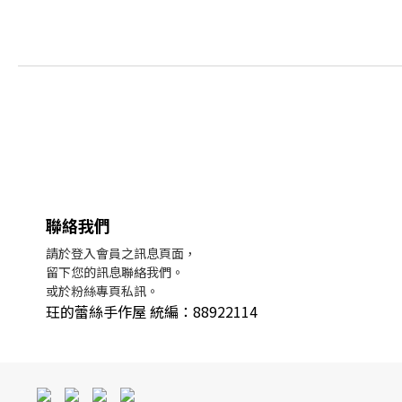
聯絡我們
請於登入會員之訊息頁面，
留下您的訊息聯絡我們。
或於粉絲專頁私訊。
玨的蕾絲手作屋 統編：88922114