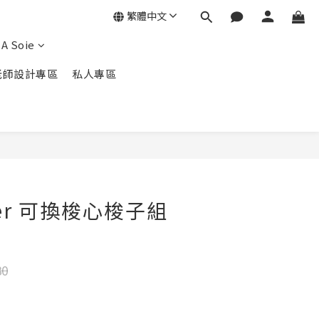
繁體中文
A Soie
老師設計專區
私人專區
立即購買
ver 可換梭心梭子組
80