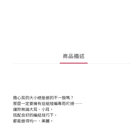
商品描述
擔心耳的大小總是做的不一致嗎？
那麼一定要擁有這組梭編專用尺規⋯⋯
讓妳無論大耳、小耳，
搭配良好的編結技巧下，
都能做得均ㄧ、美麗。