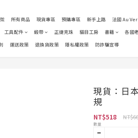
架
所有商品
現貨專區
預購專區
新手上路
法國 Au Ver 
工具配件
緞帶
正捷克珠
貓目工房
書籍
各國
則
運送政策
退換貨政策
隱私權政策
防詐騙宣導
現貨：日
規
NT$518
NT$6
數量