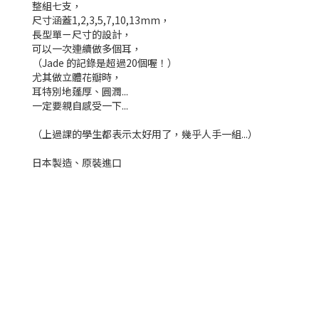
整組七支，
尺寸涵蓋1,2,3,5,7,10,13mm，
長型單ㄧ尺寸的設計，
可以一次連續做多個耳，
（Jade 的記錄是超過20個喔！）
尤其做立體花瓣時，
耳特別地蓬厚、圓潤...
一定要親自感受一下...
（上過課的學生都表示太好用了，幾乎人手一組...）
日本製造、原裝進口