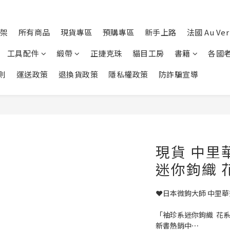
架
所有商品
現貨專區
預購專區
新手上路
法國 Au Ver 
工具配件
緞帶
正捷克珠
貓目工房
書籍
各國
則
運送政策
退換貨政策
隱私權政策
防詐騙宣導
現貨 中里
迷你鉤織 
❤️日本微鉤大師 中里華
「袖珍系迷你鉤織  花
新書熱銷中⋯