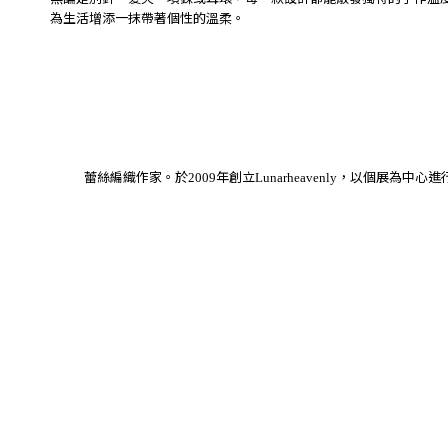
為生活增添一抹帶著個性的溫柔。
蕾絲編織作家。於
年創立
，以個展為中心進
2009
Lunarheavenly