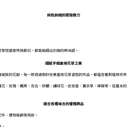
純色鉤織的極致魅力
。
。
。
常穿搭還是特殊節日，都能點綴出別緻的時尚感。
細膩手織重現花草之美
層綻放的花瓣，每一款透過鉤針完美重現花草姿態的作品，都蘊含著對植物世界
蓮花、玫瑰、楓葉、百合、鈴蘭、繡球花、迷迭香、薰衣草、檸檬等。從基本的
適合各種場合的優雅飾品
配件、禮物裝飾等用途。
度，