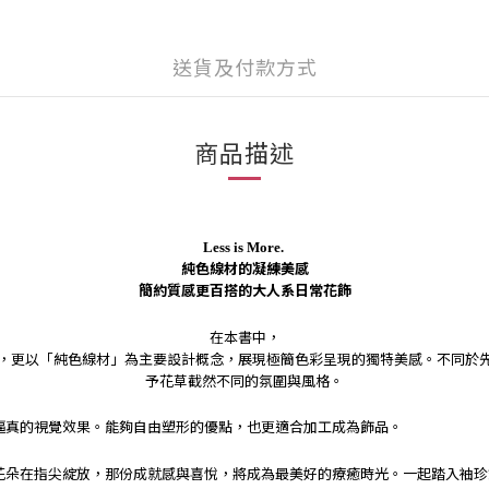
送貨及付款方式
商品描述
Less is More.
純色線材的凝練美感
簡約質感更百搭的大人系日常花飾
在本書中，
，更以「純色線材」為主要設計概念，展現極簡色彩呈現的獨特美感。不同於
予花草截然不同的氛圍與風格。
逼真的視覺效果。能夠自由塑形的優點，也更適合加工成為飾品。
花朵在指尖綻放，那份成就感與喜悅，將成為最美好的療癒時光。一起踏入袖珍