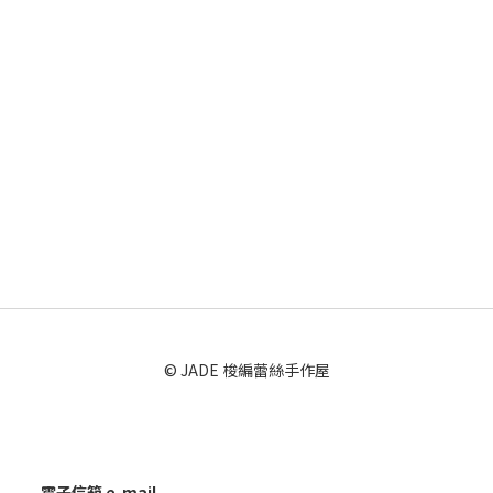
© JADE 梭編蕾絲手作屋
電子信箱 e-mail