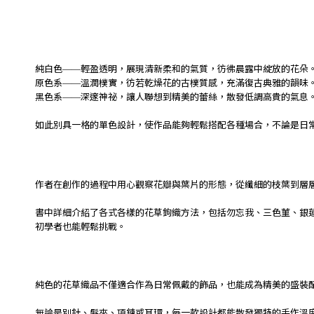
純白色
輕盈透明，展現清新柔和的氣質，彷彿晨露中綻放的花朵
——
原色系
溫潤樸實，彷若乾燥花的古樸質感，充滿復古典雅的韻味
——
黑色系
深邃神祕，讓人聯想到精美的蕾絲，散發低調高貴的氣息
——
如此別具一格的單色設計，使作品能夠輕鬆搭配各種場合，不論是日
作者在創作的過程中用心觀察花瓣與葉片的形態，從纖細的枝葉到層
書中詳細介紹了各式各樣的花草鉤織方法，包括勿忘我、三色菫、銀
初學者也能輕鬆挑戰。
純色的花草織品不僅適合作為日常佩戴的飾品，也能成為精美的盛裝
無論是別針、髮夾、項鍊或耳環，每一款設計都能散發獨特的手作溫