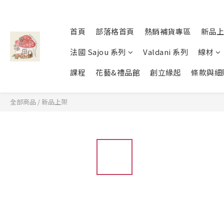
首頁
部落格首頁
熱銷補貨專區
新品上
法國 Sajou 系列
Valdani 系列
線材
課程
花藝&禮品館
創立緣起
條款與細
全部商品
/
新品上架