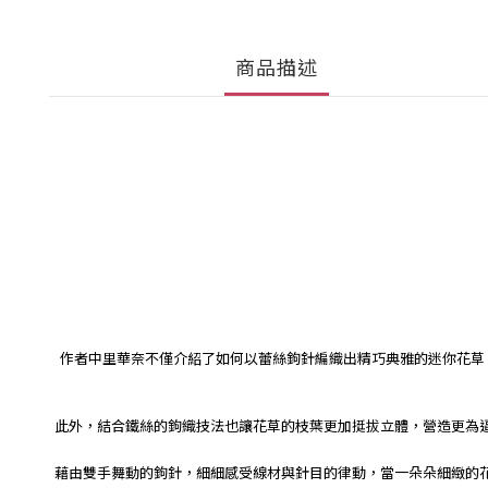
商品描述
作者中里華奈不僅介紹了如何以蕾絲鉤針編織出精巧典雅的迷你花草
此外，結合鐵絲的鉤織技法也讓花草的枝葉更加挺拔立體，營造更為
藉由雙手舞動的鉤針，細細感受線材與針目的律動，當一朵朵細緻的