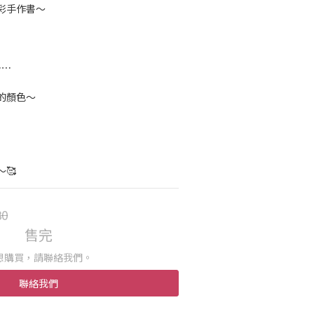
彩手作書～
⋯⋯
的顏色～
🥰
80
售完
想購買，請聯絡我們。
聯絡我們