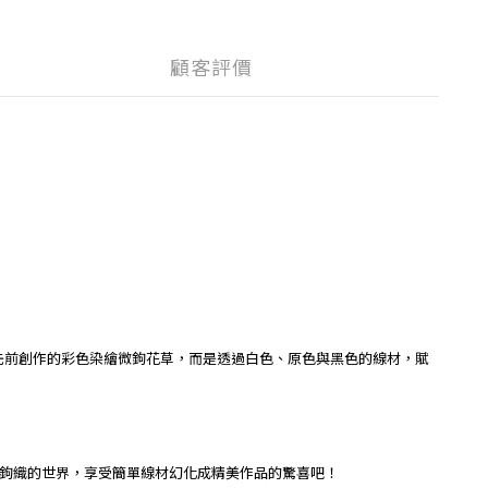
顧客評價
先前創作的彩色染繪微鉤花草，而是透過白色、原色與黑色的線材，賦
鉤織的世界，享受簡單線材幻化成精美作品的驚喜吧！