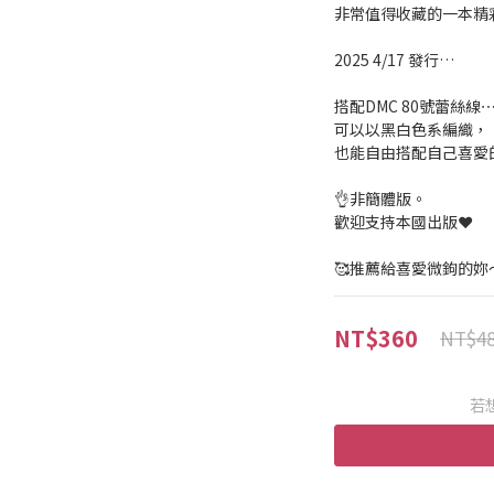
非常值得收藏的一本精
2025 4/17 發行…
搭配DMC 80號蕾絲線
可以以黑白色系編織，
也能自由搭配自己喜愛
👌非簡體版。
歡迎支持本國出版❤️
🥰推薦給喜愛微鉤的妳～
NT$360
NT$4
若