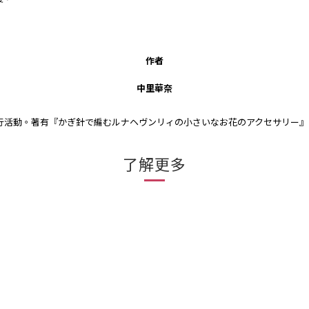
作者
中里華奈
行活動。著有『かぎ針で編むルナヘヴンリィの小さいなお花のアクセサリー』
了解更多