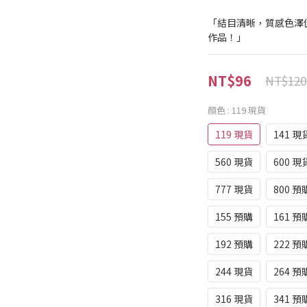
「結目清晰，質感色澤
作品！」
NT$96
NT$120
顏色
: 119 現貨
119 現貨
141 現
560 現貨
600 現
777 現貨
800 預
155 預購
161 預
192 預購
222 預
244 現貨
264 預
316 現貨
341 預