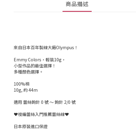
商品描述
來自日本百年製線大廠Olympus！
Emmy Colors，輕裝10g，
小型作品的最佳選擇！
多種顏色選擇。
100%棉
10g, 約 44m
適用 蕾絲鉤針 0 號 ～ 鉤針 2/0 號
❤️梭編蕾絲入門推薦蕾絲線❤️
日本原裝進口保證