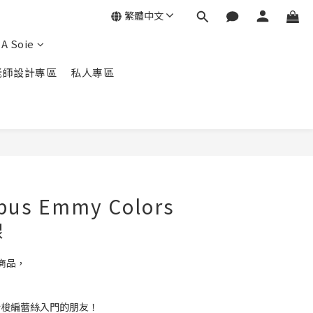
繁體中文
A Soie
老師設計專區
私人專區
立即購買
us Emmy Colors
線
商品，
。
薦給梭編蕾絲入門的朋友！