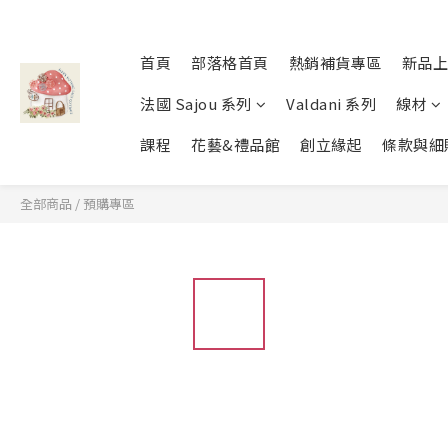
首頁
部落格首頁
熱銷補貨專區
新品上
法國 Sajou 系列
Valdani 系列
線材
課程
花藝&禮品館
創立緣起
條款與細
全部商品
/
預購專區