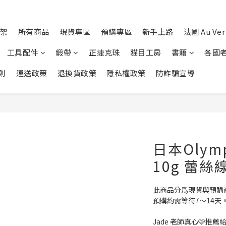
架
所有商品
現貨專區
預購專區
新手上路
法國 Au Ver 
工具配件
緞帶
正捷克珠
貓目工房
書籍
各國
則
運送政策
退換貨政策
隱私權政策
防詐騙宣導
日本Olymp
10g 蕾絲
此商品分爲現貨與預購
預購約需等待7～14天
Jade 老師真心🩷推