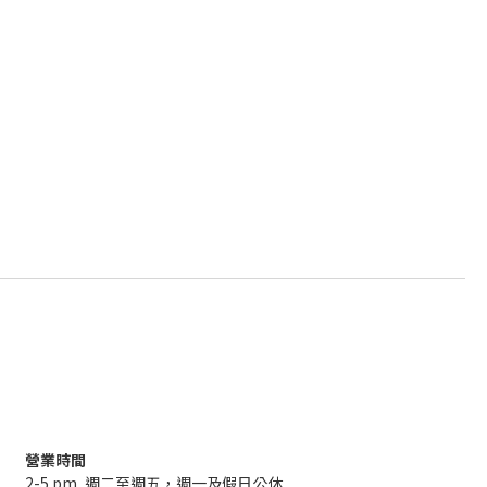
營業時間
2-5 pm, 週二至週五，週一及假日公休