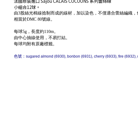
法國原裝進口 Sajou CALAIS COCOONS 系列蕾絲線
小組合12球。
由3股絲光棉線捻制而成的線材，加以染色，不僅適合蕾絲編織，
相當於DMC 80號線。
每球5g，長度約110m。
由中心抽線使用，不易打結。
每球均附有原廠標籤。
色號：
sugared almond (6930), bonbon (6931), cherry (6933), fire (6932), 