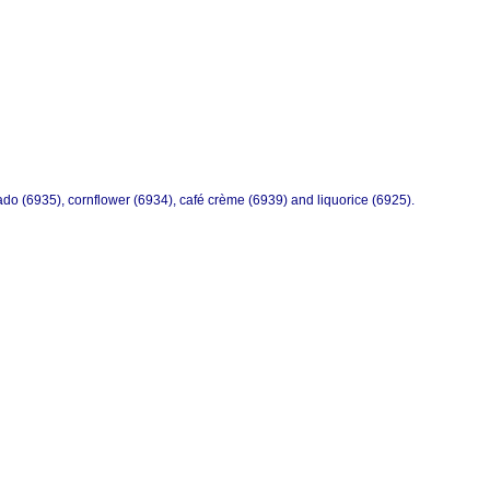
ado (6935), cornflower (6934), café crème (6939) and liquorice (6925).