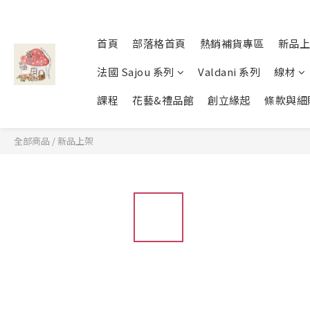
首頁
部落格首頁
熱銷補貨專區
新品上
法國 Sajou 系列
Valdani 系列
線材
課程
花藝&禮品館
創立緣起
條款與細
全部商品
/
新品上架