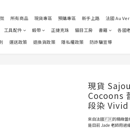
架
所有商品
現貨專區
預購專區
新手上路
法國 Au Ver 
工具配件
緞帶
正捷克珠
貓目工房
書籍
各國
則
運送政策
退換貨政策
隱私權政策
防詐騙宣導
現貨 Sajou
Cocoon
段染 Vivid
來自法國🇫🇷的精緻
是目前 Jade 老師