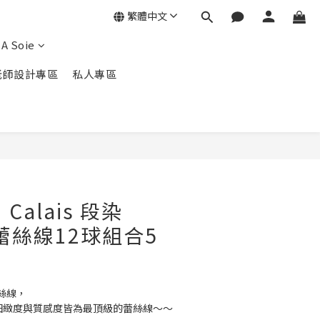
繁體中文
A Soie
老師設計專區
私人專區
立即購買
 Calais 段染
s 蕾絲線12球組合5
蕾絲線，
用過細緻度與質感度皆為最頂級的蕾絲線～～