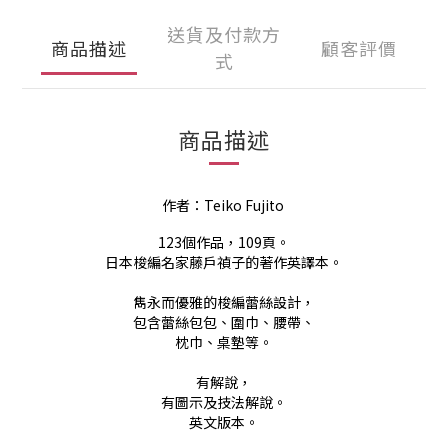
送貨及付款方
商品描述
顧客評價
式
商品描述
作者：Teiko Fujito
123個作品，109頁。
日本梭編名家藤戶禎子的著作英譯本。
雋永而優雅的梭編蕾絲設計，
包含蕾絲包包、圍巾、腰帶、
枕巾、桌墊等。
有解說，
有圖示及技法解說。
英文版本。