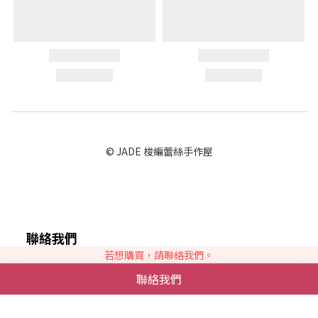
© JADE 梭編蕾絲手作屋
聯絡我們
若想購買，請聯絡我們。
請於登入會員之訊息頁面，
留下您的訊息聯絡我們。
聯絡我們
或於粉絲專頁私訊。
玨的蕾絲手作屋 統編：88922114