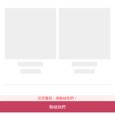
若想購買，請聯絡我們。
© JADE 梭編蕾絲手作屋
聯絡我們